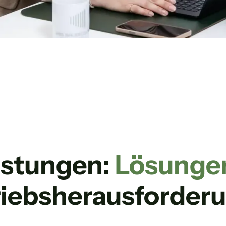
istungen:
Lösunge
riebs­herausforder